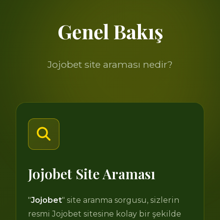
Genel Bakış
Jojobet site araması nedir?
Jojobet Site Araması
"
Jojobet
" site aranma sorgusu, sizlerin
resmi Jojobet sitesine kolay bir şekilde