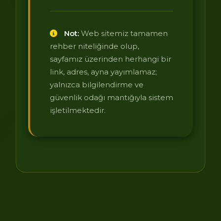
Not:
Web sitemiz tamamen
rehber niteliğinde olup,
sayfamız üzerinden herhangi bir
link, adres, ayna yayımlamaz;
yalnızca bilgilendirme ve
güvenlik odağı mantığıyla sistem
işletilmektedir.