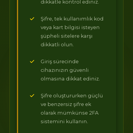
dikkatle kontrol ediniz.
Şifre, tek kullanımlık kod
veya kart bilgisi isteyen
şüpheli sitelere karşı
dikkatli olun.
Giriş sürecinde
cihazınızın güvenli
olmasına dikkat ediniz.
Şifre oluştururken güçlü
ve benzersiz şifre ek
olarak mümkünse 2FA
sistemini kullanın.