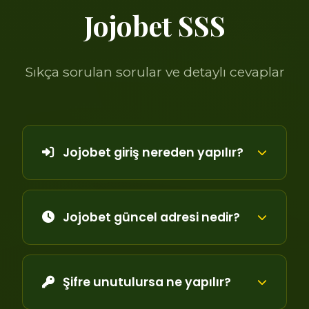
Jojobet SSS
Sıkça sorulan sorular ve detaylı cevaplar
Jojobet giriş nereden yapılır?
Jojobet güncel adresi nedir?
Şifre unutulursa ne yapılır?