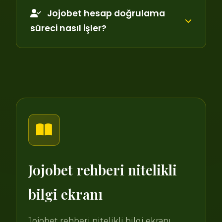
Jojobet hesap doğrulama
süreci nasıl işler?
Jojobet rehberi nitelikli
bilgi ekranı
Jojobet rehberi nitelikli bilgi ekranı