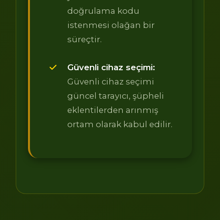
doğrulama kodu
istenmesi olağan bir
süreçtir.
Güvenli cihaz seçimi:
Güvenli cihaz seçimi
güncel tarayıcı, şüpheli
eklentilerden arınmış
ortam olarak kabul edilir.