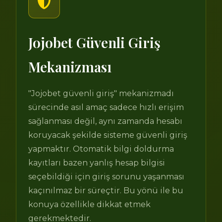
Jojobet Güvenli Giriş
Mekanizması
"Jojobet güvenli giriş" mekanizmadı
sürecinde asıl amaç sadece hızlı erişim
sağlanması değil, aynı zamanda hesabı
koruyacak şekilde sisteme güvenli giriş
yapmaktır. Otomatik bilgi doldurma
kayıtları bazen yanlış hesap bilgisi
seçebildiği için giriş sorunu yaşanması
kaçınılmaz bir süreçtir. Bu yönü ile bu
konuya özellikle dikkat etmek
gerekmektedir.