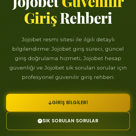
Jojobet
Güvenilir
Giriş
Rehberi
Jojobet resmi sitesi ile ilgili detaylı
bilgilendirme: Jojobet giriş süreci, güncel
giriş doğrulama hizmeti, Jojobet hesap
güvenliği ve Jojobet sık sorulan sorular için
profesyonel güvenilir giriş rehberi.
GIRIŞ BILGILERI
SIK SORULAN SORULAR