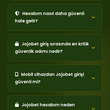
Hesabım nasıl daha güvenli
hale gelir?
Jojobet giriş sırasında en kritik
güvenlik adımı nedir?
Mobil cihazdan Jojobet girişi
güvenli mi?
Jojobet hesabım neden