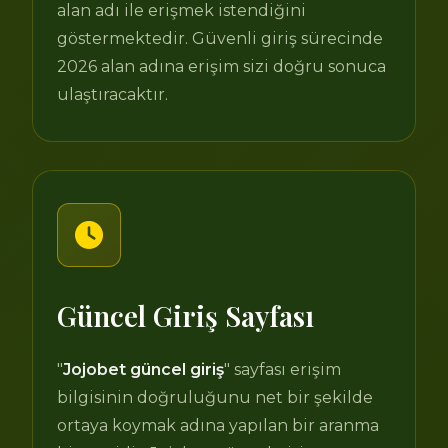
alan adı ile erişmek istendiğini
göstermektedir. Güvenli giriş sürecinde
2026 alan adına erişim sizi doğru sonuca
ulaştıracaktır.
Güncel Giriş Sayfası
"
Jojobet güncel giriş
" sayfası erişim
bilgisinin doğruluğunu net bir şekilde
ortaya koymak adına yapılan bir aranma