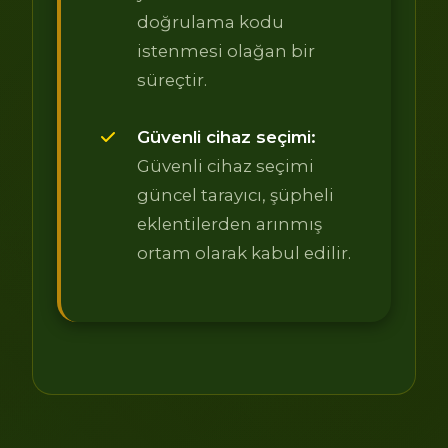
doğrulama kodu
istenmesi olağan bir
süreçtir.
Güvenli cihaz seçimi:
Güvenli cihaz seçimi
güncel tarayıcı, şüpheli
eklentilerden arınmış
ortam olarak kabul edilir.