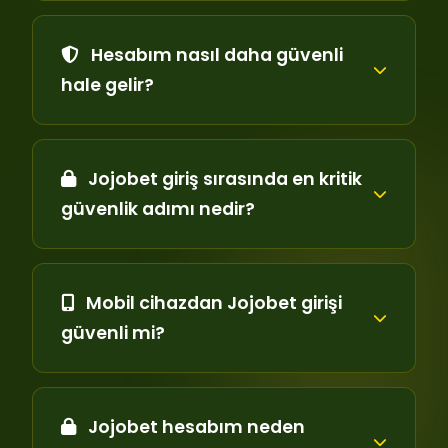
Hesabım nasıl daha güvenli
hale gelir?
Jojobet giriş sırasında en kritik
güvenlik adımı nedir?
Mobil cihazdan Jojobet girişi
güvenli mi?
Jojobet hesabım neden