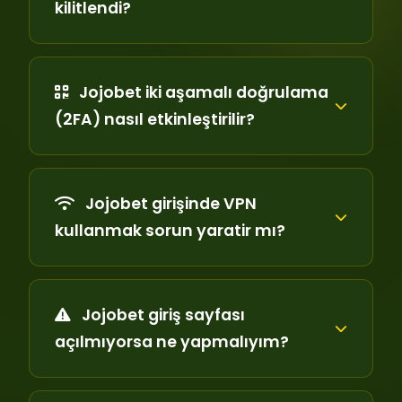
kilitlendi?
Jojobet iki aşamalı doğrulama
(2FA) nasıl etkinleştirilir?
Jojobet girişinde VPN
kullanmak sorun yaratir mı?
Jojobet giriş sayfası
açılmıyorsa ne yapmalıyım?