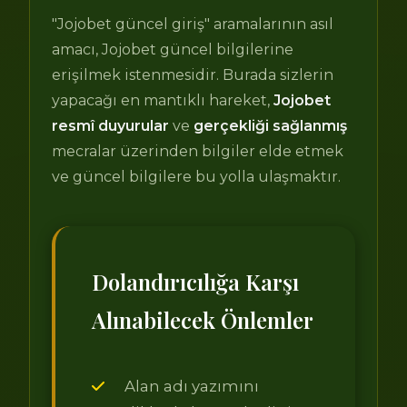
"Jojobet güncel giriş" aramalarının asıl
amacı, Jojobet güncel bilgilerine
erişilmek istenmesidir. Burada sizlerin
yapacağı en mantıklı hareket,
Jojobet
resmî duyurular
ve
gerçekliği sağlanmış
mecralar üzerinden bilgiler elde etmek
ve güncel bilgilere bu yolla ulaşmaktır.
Dolandırıcılığa Karşı
Alınabilecek Önlemler
Alan adı yazımını