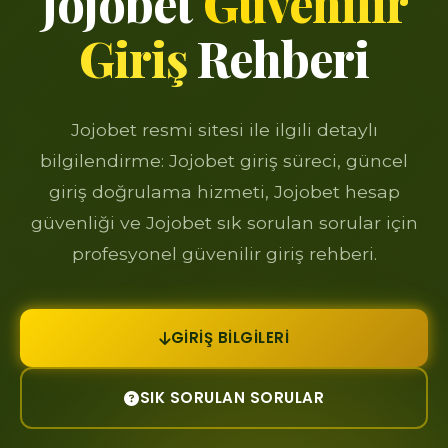
Jojobet
Güvenilir
Giriş
Rehberi
Jojobet resmi sitesi ile ilgili detaylı
bilgilendirme: Jojobet giriş süreci, güncel
giriş doğrulama hizmeti, Jojobet hesap
güvenliği ve Jojobet sık sorulan sorular için
profesyonel güvenilir giriş rehberi.
GIRIŞ BILGILERI
SIK SORULAN SORULAR