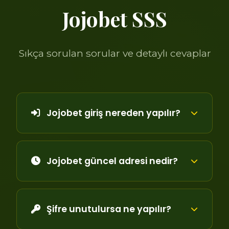
Jojobet SSS
Sıkça sorulan sorular ve detaylı cevaplar
Jojobet giriş nereden yapılır?
Jojobet güncel adresi nedir?
Şifre unutulursa ne yapılır?