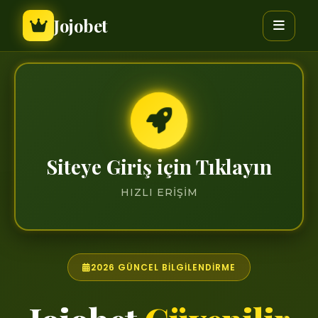
Jojobet
Siteye Giriş için Tıklayın
HIZLI ERIŞIM
2026 GÜNCEL BILGILENDIRME