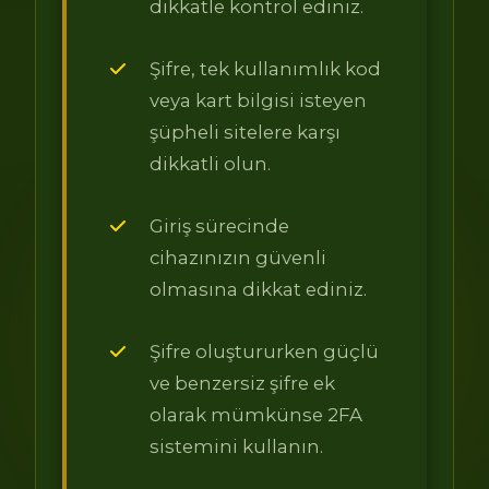
dikkatle kontrol ediniz.
Şifre, tek kullanımlık kod
veya kart bilgisi isteyen
şüpheli sitelere karşı
dikkatli olun.
Giriş sürecinde
cihazınızın güvenli
olmasına dikkat ediniz.
Şifre oluştururken güçlü
ve benzersiz şifre ek
olarak mümkünse 2FA
sistemini kullanın.