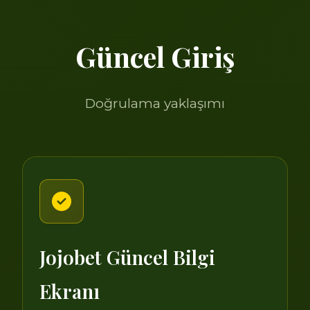
Güncel Giriş
Doğrulama yaklaşımı
Jojobet Güncel Bilgi
Ekranı