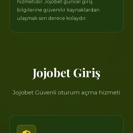
hizmetidir. Jojobet güncel giriş
bilgilerine güvenilir kaynaklardan
ulaşmak son derece kolaydır.
Jojobet Giriş
Jojobet Güvenli oturum açma hizmeti