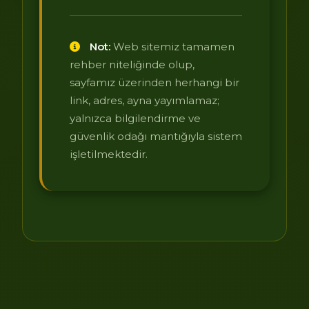
Not:
Web sitemiz tamamen
rehber niteliğinde olup,
sayfamız üzerinden herhangi bir
link, adres, ayna yayımlamaz;
yalnızca bilgilendirme ve
güvenlik odağı mantığıyla sistem
işletilmektedir.