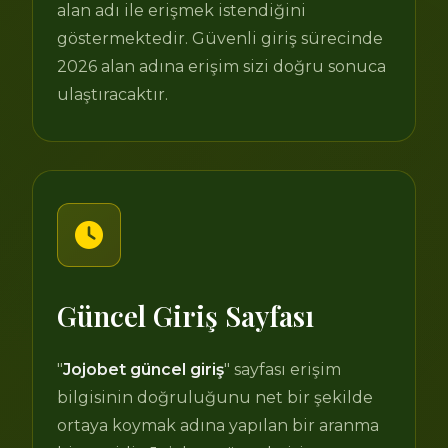
alan adı ile erişmek istendiğini
göstermektedir. Güvenli giriş sürecinde
2026 alan adına erişim sizi doğru sonuca
ulaştıracaktır.
Güncel Giriş Sayfası
"
Jojobet güncel giriş
" sayfası erişim
bilgisinin doğruluğunu net bir şekilde
ortaya koymak adına yapılan bir aranma