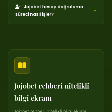
Jojobet hesap doğrulama
süreci nasıl işler?
Jojobet rehberi nitelikli
bilgi ekranı
Jojobet rehberi nitelikli bilgi ekranı