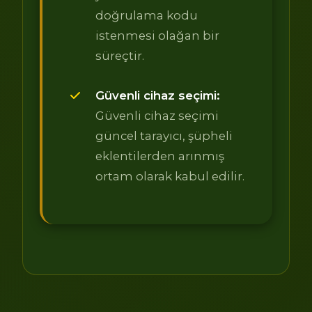
doğrulama kodu
istenmesi olağan bir
süreçtir.
Güvenli cihaz seçimi:
Güvenli cihaz seçimi
güncel tarayıcı, şüpheli
eklentilerden arınmış
ortam olarak kabul edilir.