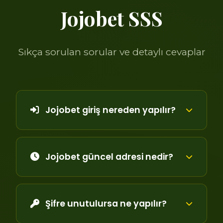
Jojobet SSS
Sıkça sorulan sorular ve detaylı cevaplar
Jojobet giriş nereden yapılır?
Jojobet güncel adresi nedir?
Şifre unutulursa ne yapılır?