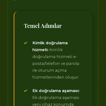
Temel Adımlar
Kimlik doğrulama
hizmeti:
Kimlik
doğrulama hizmeti e-
posta/telefon ve parola
ile oturum açma
hizmetlerinden oluşur.
Ek doğrulama aşaması:
Ek doğrulama aşaması
yeni cihaz konumda