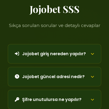
Jojobet SSS
Sıkça sorulan sorular ve detaylı cevaplar
Jojobet giriş nereden yapılır?
Jojobet güncel adresi nedir?
Şifre unutulursa ne yapılır?