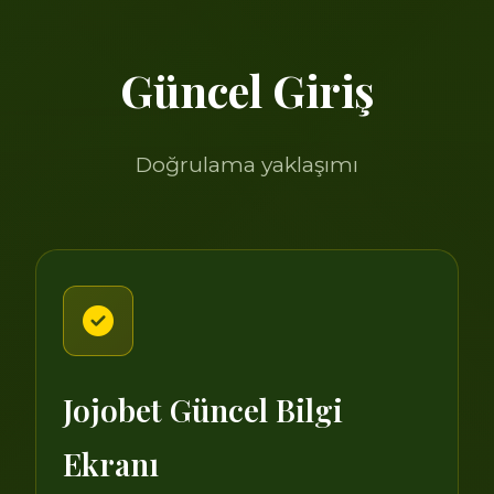
Güncel Giriş
Doğrulama yaklaşımı
Jojobet Güncel Bilgi
Ekranı