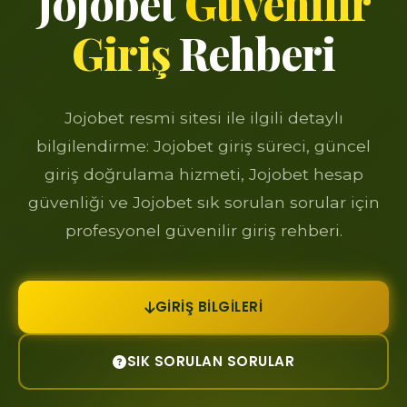
Jojobet
Güvenilir
Giriş
Rehberi
Jojobet resmi sitesi ile ilgili detaylı
bilgilendirme: Jojobet giriş süreci, güncel
giriş doğrulama hizmeti, Jojobet hesap
güvenliği ve Jojobet sık sorulan sorular için
profesyonel güvenilir giriş rehberi.
GIRIŞ BILGILERI
SIK SORULAN SORULAR