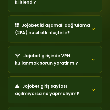
kilitlendi?
Jojobet iki aşamalı doğrulama
(2FA) nasıl etkinleştirilir?
Jojobet girişinde VPN
kullanmak sorun yaratir mı?
Jojobet giriş sayfası
açılmıyorsa ne yapmalıyım?