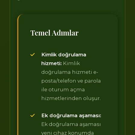
Temel Adımlar
Kimlik doğrulama
hizmeti:
Kimlik
doğrulama hizmeti e-
posta/telefon ve parola
ile oturum açma
hizmetlerinden oluşur.
Ek doğrulama aşaması:
Ek doğrulama aşaması
yeni cihaz konumda