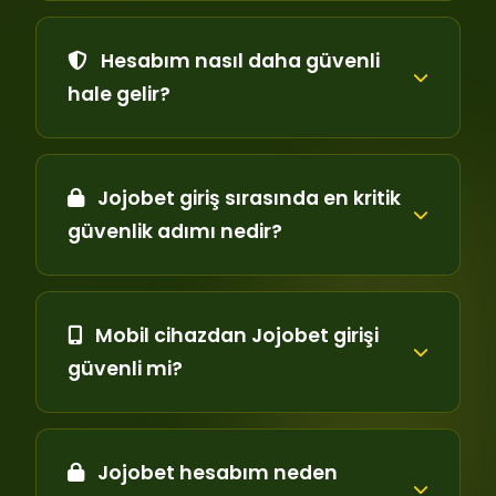
Hesabım nasıl daha güvenli
hale gelir?
Jojobet giriş sırasında en kritik
güvenlik adımı nedir?
Mobil cihazdan Jojobet girişi
güvenli mi?
Jojobet hesabım neden