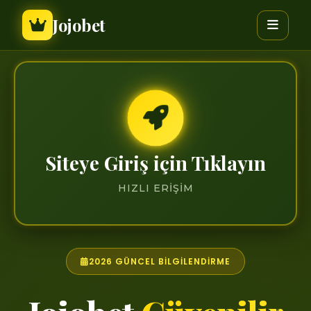
Jojobet
Siteye Giriş için Tıklayın
HIZLI ERIŞIM
2026 GÜNCEL BILGILENDIRME