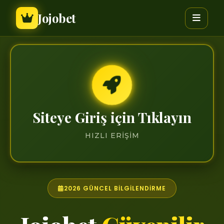
Jojobet
Siteye Giriş için Tıklayın
HIZLI ERIŞIM
2026 GÜNCEL BILGILENDIRME