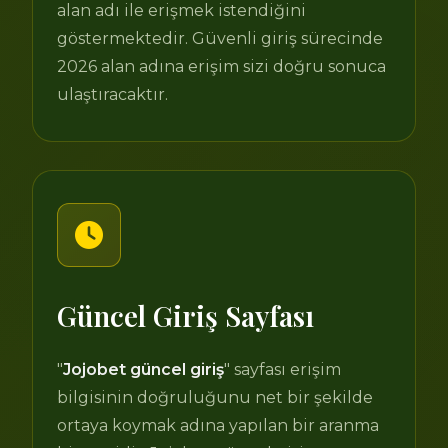
alan adı ile erişmek istendiğini
göstermektedir. Güvenli giriş sürecinde
2026 alan adına erişim sizi doğru sonuca
ulaştıracaktır.
Güncel Giriş Sayfası
"
Jojobet güncel giriş
" sayfası erişim
bilgisinin doğruluğunu net bir şekilde
ortaya koymak adına yapılan bir aranma