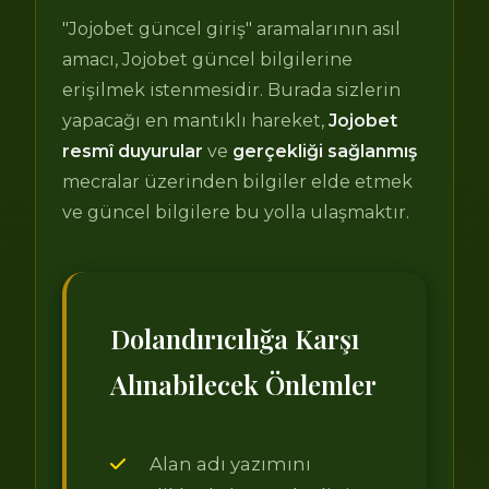
"Jojobet güncel giriş" aramalarının asıl
amacı, Jojobet güncel bilgilerine
erişilmek istenmesidir. Burada sizlerin
yapacağı en mantıklı hareket,
Jojobet
resmî duyurular
ve
gerçekliği sağlanmış
mecralar üzerinden bilgiler elde etmek
ve güncel bilgilere bu yolla ulaşmaktır.
Dolandırıcılığa Karşı
Alınabilecek Önlemler
Alan adı yazımını