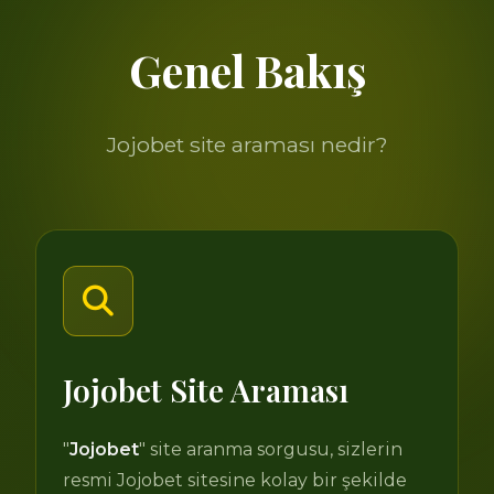
Genel Bakış
Jojobet site araması nedir?
Jojobet Site Araması
"
Jojobet
" site aranma sorgusu, sizlerin
resmi Jojobet sitesine kolay bir şekilde