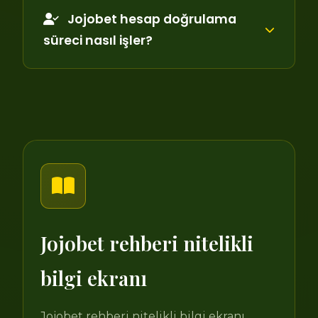
Jojobet hesap doğrulama
süreci nasıl işler?
Jojobet rehberi nitelikli
bilgi ekranı
Jojobet rehberi nitelikli bilgi ekranı