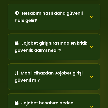
Hesabım nasıl daha güvenli
hale gelir?
Jojobet giriş sırasında en kritik
güvenlik adımı nedir?
Mobil cihazdan Jojobet girişi
güvenli mi?
Jojobet hesabım neden