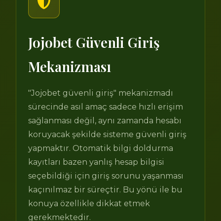
Jojobet Güvenli Giriş
Mekanizması
"Jojobet güvenli giriş" mekanizmadı
sürecinde asıl amaç sadece hızlı erişim
sağlanması değil, aynı zamanda hesabı
koruyacak şekilde sisteme güvenli giriş
yapmaktır. Otomatik bilgi doldurma
kayıtları bazen yanlış hesap bilgisi
seçebildiği için giriş sorunu yaşanması
kaçınılmaz bir süreçtir. Bu yönü ile bu
konuya özellikle dikkat etmek
gerekmektedir.