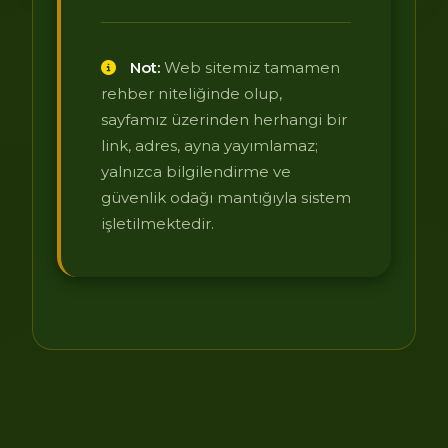
Not:
Web sitemiz tamamen
rehber niteliğinde olup,
sayfamız üzerinden herhangi bir
link, adres, ayna yayımlamaz;
yalnızca bilgilendirme ve
güvenlik odağı mantığıyla sistem
işletilmektedir.