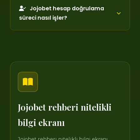
Jojobet hesap doğrulama
süreci nasıl işler?
Jojobet rehberi nitelikli
bilgi ekranı
Jojobet rehberi nitelikli bilgi ekranı