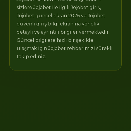
sizlere Jojobet ile ilgili Jojobet giriş,
Jojobet güncel ekran 2026 ve Jojobet
güvenli giriş bilgi ekranına yönelik
detaylı ve ayrıntılı bilgiler vermektedir.
Güncel bilgilere hızlı bir şekilde
ulaşmak için Jojobet rehberimizi sürekli
takip ediniz.