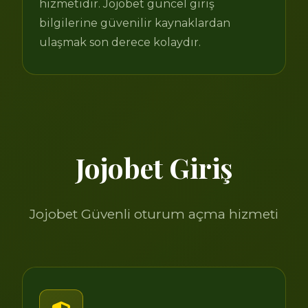
hizmetidir. Jojobet güncel giriş
bilgilerine güvenilir kaynaklardan
ulaşmak son derece kolaydır.
Jojobet Giriş
Jojobet Güvenli oturum açma hizmeti