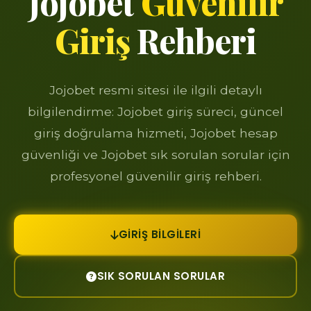
Jojobet
Güvenilir
Giriş
Rehberi
Jojobet resmi sitesi ile ilgili detaylı
bilgilendirme: Jojobet giriş süreci, güncel
giriş doğrulama hizmeti, Jojobet hesap
güvenliği ve Jojobet sık sorulan sorular için
profesyonel güvenilir giriş rehberi.
GIRIŞ BILGILERI
SIK SORULAN SORULAR