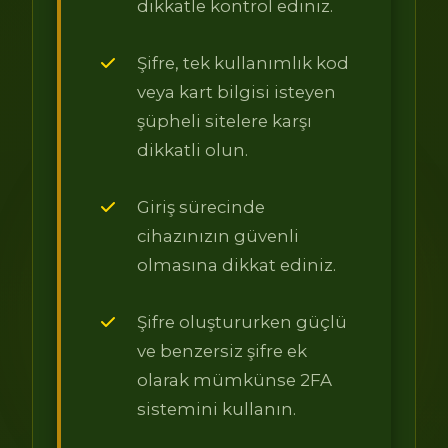
dikkatle kontrol ediniz.
Şifre, tek kullanımlık kod
veya kart bilgisi isteyen
şüpheli sitelere karşı
dikkatli olun.
Giriş sürecinde
cihazınızın güvenli
olmasına dikkat ediniz.
Şifre oluştururken güçlü
ve benzersiz şifre ek
olarak mümkünse 2FA
sistemini kullanın.