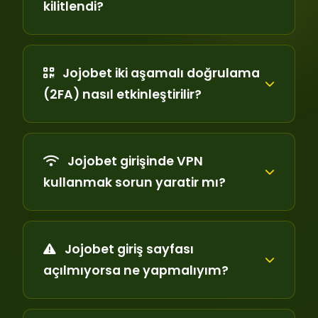
kilitlendi?
Jojobet iki aşamalı doğrulama
(2FA) nasıl etkinleştirilir?
Jojobet girişinde VPN
kullanmak sorun yaratir mı?
Jojobet giriş sayfası
açılmıyorsa ne yapmalıyım?