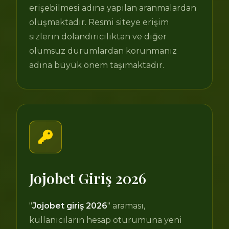
erişebilmesi adına yapılan aranmalardan
oluşmaktadır. Resmi siteye erişim
sizlerin dolandırıcılıktan ve diğer
olumsuz durumlardan korunmanız
adına büyük önem taşımaktadır.
Jojobet Giriş 2026
"
Jojobet giriş 2026
" araması,
kullanıcıların hesap oturumuna yeni