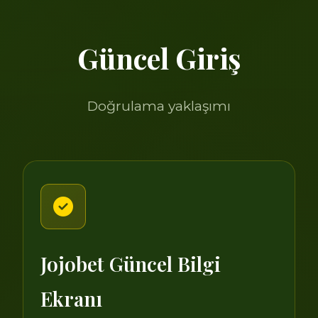
Güncel Giriş
Doğrulama yaklaşımı
Jojobet Güncel Bilgi
Ekranı