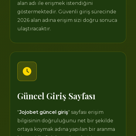
alan adı ile erişmek istendiğini
göstermektedir. Güvenli giriş sürecinde
2026 alan adına erişim sizi doğru sonuca
ulaştıracaktır.
Güncel Giriş Sayfası
"
Jojobet güncel giriş
" sayfası erişim
bilgisinin doğruluğunu net bir şekilde
ortaya koymak adına yapılan bir aranma