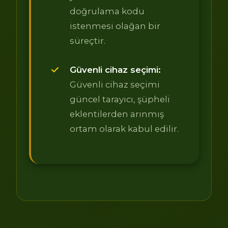
doğrulama kodu
istenmesi olağan bir
süreçtir.
Güvenli cihaz seçimi:
Güvenli cihaz seçimi
güncel tarayıcı, şüpheli
eklentilerden arınmış
ortam olarak kabul edilir.