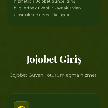
hizmetidir. Jojobet güncel giriş
bilgilerine güvenilir kaynaklardan
ulaşmak son derece kolaydır.
Jojobet Giriş
Jojobet Güvenli oturum açma hizmeti