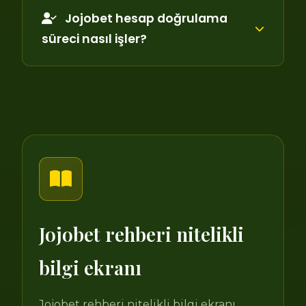
Jojobet hesap doğrulama
süreci nasıl işler?
Jojobet rehberi nitelikli
bilgi ekranı
Jojobet rehberi nitelikli bilgi ekranı