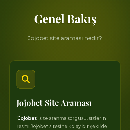
Genel Bakış
Jojobet site araması nedir?
Jojobet Site Araması
"
Jojobet
" site aranma sorgusu, sizlerin
resmi Jojobet sitesine kolay bir şekilde