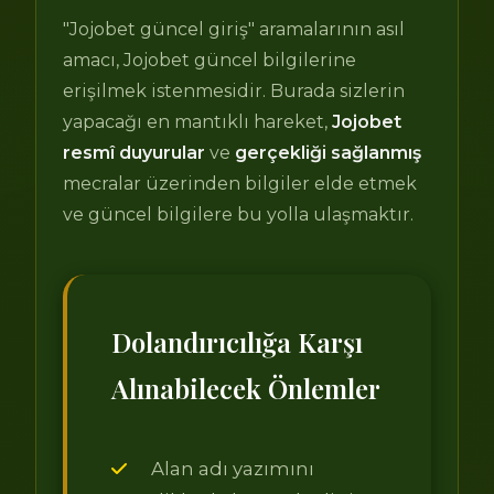
"Jojobet güncel giriş" aramalarının asıl
amacı, Jojobet güncel bilgilerine
erişilmek istenmesidir. Burada sizlerin
yapacağı en mantıklı hareket,
Jojobet
resmî duyurular
ve
gerçekliği sağlanmış
mecralar üzerinden bilgiler elde etmek
ve güncel bilgilere bu yolla ulaşmaktır.
Dolandırıcılığa Karşı
Alınabilecek Önlemler
Alan adı yazımını