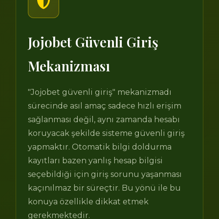
Jojobet Güvenli Giriş
Mekanizması
"Jojobet güvenli giriş" mekanizmadı
sürecinde asıl amaç sadece hızlı erişim
sağlanması değil, aynı zamanda hesabı
koruyacak şekilde sisteme güvenli giriş
yapmaktır. Otomatik bilgi doldurma
kayıtları bazen yanlış hesap bilgisi
seçebildiği için giriş sorunu yaşanması
kaçınılmaz bir süreçtir. Bu yönü ile bu
konuya özellikle dikkat etmek
gerekmektedir.