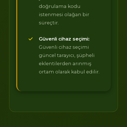
doğrulama kodu
istenmesi olağan bir
süreçtir.
Güvenli cihaz seçimi:
Güvenli cihaz seçimi
güncel tarayıcı, şüpheli
eklentilerden arınmış
ortam olarak kabul edilir.