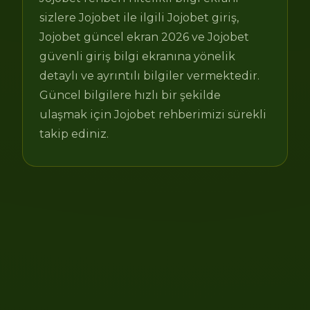
sizlere Jojobet ile ilgili Jojobet giriş,
Jojobet güncel ekran 2026 ve Jojobet
güvenli giriş bilgi ekranına yönelik
detaylı ve ayrıntılı bilgiler vermektedir.
Güncel bilgilere hızlı bir şekilde
ulaşmak için Jojobet rehberimizi sürekli
takip ediniz.