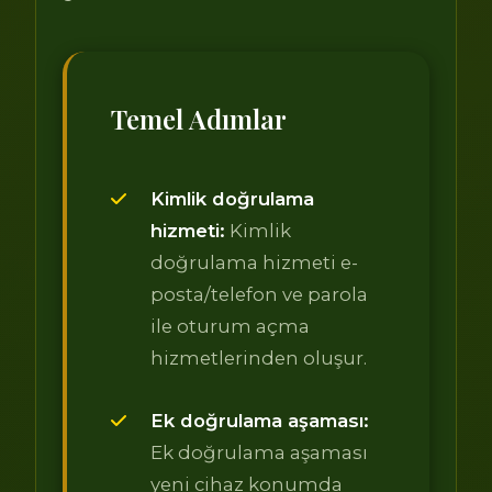
Temel Adımlar
Kimlik doğrulama
hizmeti:
Kimlik
doğrulama hizmeti e-
posta/telefon ve parola
ile oturum açma
hizmetlerinden oluşur.
Ek doğrulama aşaması:
Ek doğrulama aşaması
yeni cihaz konumda