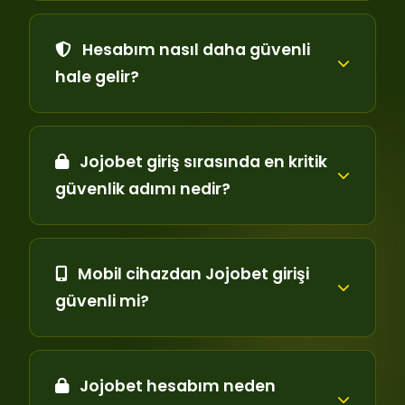
Hesabım nasıl daha güvenli
hale gelir?
Jojobet giriş sırasında en kritik
güvenlik adımı nedir?
Mobil cihazdan Jojobet girişi
güvenli mi?
Jojobet hesabım neden